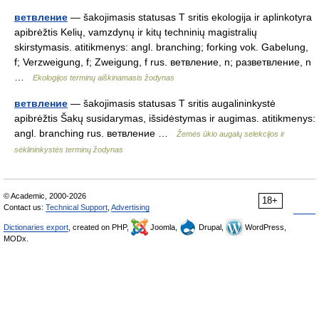
ветвление
— šakojimasis statusas T sritis ekologija ir aplinkotyra
apibrėžtis Kelių, vamzdynų ir kitų techninių magistralių
skirstymasis. atitikmenys: angl. branching; forking vok. Gabelung,
f; Verzweigung, f; Zweigung, f rus. ветвление, n; разветвление, n
…
Ekologijos terminų aiškinamasis žodynas
ветвление
— šakojimasis statusas T sritis augalininkystė
apibrėžtis Šakų susidarymas, išsidėstymas ir augimas. atitikmenys:
angl. branching rus. ветвление …
Žemės ūkio augalų selekcijos ir
sėklininkystės terminų žodynas
© Academic, 2000-2026
18+
Contact us:
Technical Support
,
Advertising
Dictionaries export
, created on PHP,
Joomla,
Drupal,
WordPress,
MODx.