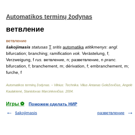
Automatikos terminų žodynas
ветвление
ветвление
šakojimasis
statusas
T
sritis
automatika
atitikmenys
:
angl.
bifurcation; branching; ramification
vok.
Verästelung, f;
Verzweigung, f
rus.
ветвление, n; разветвление, n
pranc.
bifurcation, f; branchement, m; dérivation, f; embranchement, m;
furche, f
Automatikos terminų žodynas. – Vilnius: Technika
.
Vilius Antanas Geleževičius, Angelė
Kaulakienė, Stanislovas Marcinkevičius
.
2004
.
Игры ⚽
Поможем сделать НИР
šakojimasis
разветвление