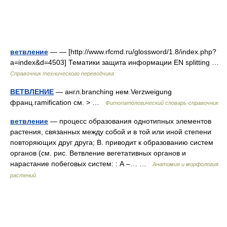
ветвление
— — [http://www.rfcmd.ru/glossword/1.8/index.php?
a=index&d=4503] Тематики защита информации EN splitting …
Справочник технического переводчика
ВЕТВЛЕНИЕ
— англ.branching нем.Verzweigung
франц.ramification см. > …
Фитопатологический словарь-справочник
ветвление
— процесс образования однотипных элементов
растения, связанных между собой и в той или иной степени
повторяющих друг друга; В. приводит к образованию систем
органов (см. рис. Ветвление вегетативных органов и
нарастание побеговых систем: : А –… …
Анатомия и морфология
растений