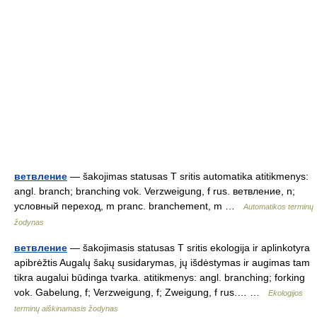
ветвление
— šakojimas statusas T sritis automatika atitikmenys:
angl. branch; branching vok. Verzweigung, f rus. ветвление, n;
условный переход, m pranc. branchement, m …
Automatikos terminų
žodynas
ветвление
— šakojimasis statusas T sritis ekologija ir aplinkotyra
apibrėžtis Augalų šakų susidarymas, jų išdėstymas ir augimas tam
tikra augalui būdinga tvarka. atitikmenys: angl. branching; forking
vok. Gabelung, f; Verzweigung, f; Zweigung, f rus.… …
Ekologijos
terminų aiškinamasis žodynas